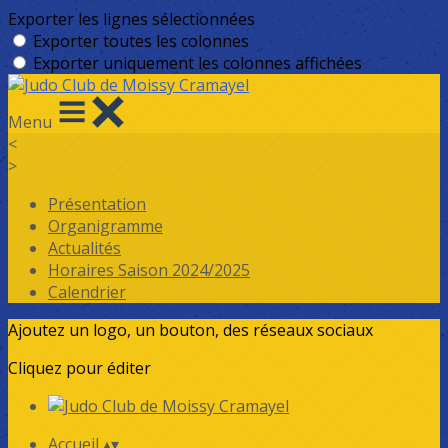
Exporter les lignes sélectionnées
Exporter toutes les colonnes
Exporter uniquement les colonnes affichées
Menu
<
>
Présentation
Organigramme
Actualités
Horaires Saison 2024/2025
Calendrier
Ajoutez un logo, un bouton, des réseaux sociaux
Cliquez pour éditer
Accueil
▴
▾