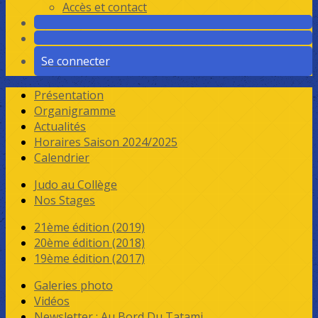
Accès et contact
Se connecter
Présentation
Organigramme
Actualités
Horaires Saison 2024/2025
Calendrier
Judo au Collège
Nos Stages
21ème édition (2019)
20ème édition (2018)
19ème édition (2017)
Galeries photo
Vidéos
Newsletter : Au Bord Du Tatami