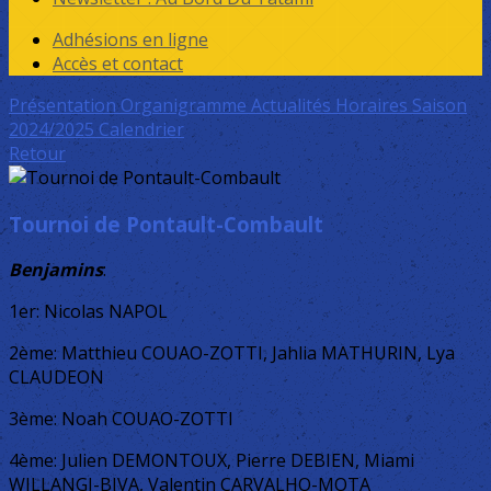
Adhésions en ligne
Accès et contact
Présentation
Organigramme
Actualités
Horaires Saison
2024/2025
Calendrier
Retour
Tournoi de Pontault-Combault
Benjamins
:
1er: Nicolas NAPOL
2ème: Matthieu COUAO-ZOTTI, Jahlia MATHURIN, Lya
CLAUDEON
3ème: Noah COUAO-ZOTTI
4ème: Julien DEMONTOUX, Pierre DEBIEN, Miami
WILLANGI-BIVA, Valentin CARVALHO-MOTA