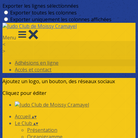
Exporter les lignes sélectionnées
Exporter toutes les colonnes
Exporter uniquement les colonnes affichées
Menu
<
>
Adhésions en ligne
Accès et contact
Ajoutez un logo, un bouton, des réseaux sociaux
Cliquez pour éditer
Accueil
▴
▾
Le Club
▴
▾
Présentation
Organigramme