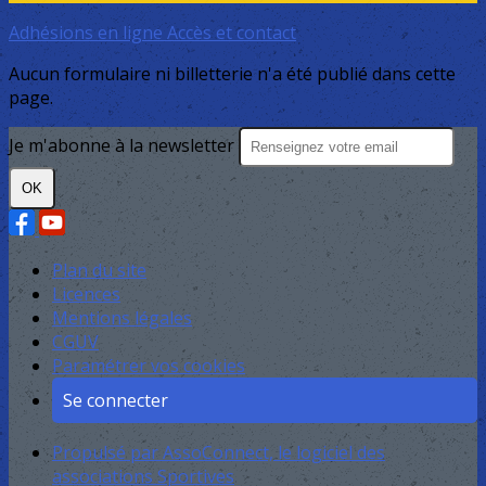
Adhésions en ligne
Accès et contact
Aucun formulaire ni billetterie n'a été publié dans cette
page.
Je m'abonne à la newsletter
OK
Plan du site
Licences
Mentions légales
CGUV
Paramétrer vos cookies
Se connecter
Propulsé par AssoConnect, le logiciel des
associations Sportives