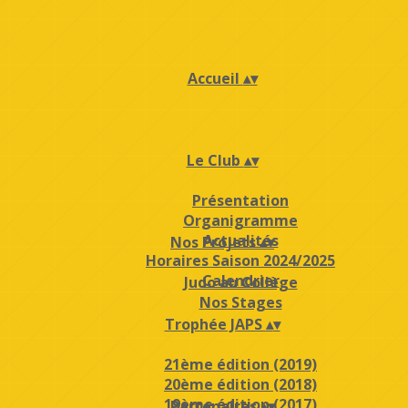
Accueil
▴
▾
Le Club
▴
▾
Présentation
Organigramme
Actualités
Nos Projets
▴
▾
Horaires Saison 2024/2025
Calendrier
Judo au Collège
Nos Stages
Trophée JAPS
▴
▾
21ème édition (2019)
20ème édition (2018)
19ème édition (2017)
Partenaires
▴
▾