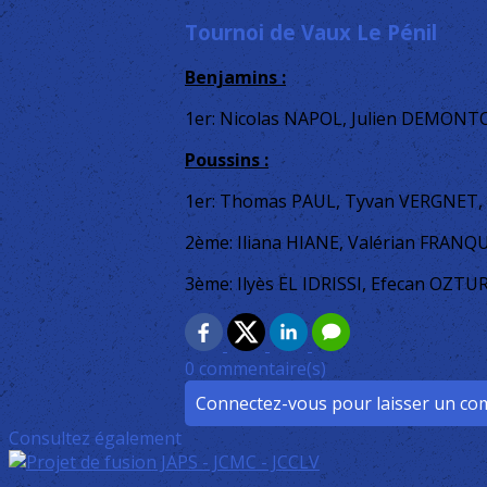
Tournoi de Vaux Le Pénil
Benjamins :
1er: Nicolas NAPOL, Julien DEMON
Poussins :
1er: Thomas PAUL, Tyvan VERGNET,
2ème: Iliana HIANE, Valérian FRAN
3ème: Ilyès EL IDRISSI, Efecan OZTU
0 commentaire(s)
Connectez-vous pour laisser un c
Consultez également