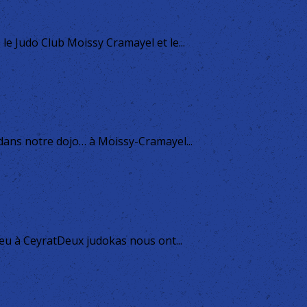
le Judo Club Moissy Cramayel et le...
 dans notre dojo… à Moissy-Cramayel...
ieu à CeyratDeux judokas nous ont...