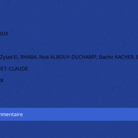
TOUX
 Zyiad EL RHABA, Noé ALBOUY-DUCHAMP, Bachir KACHER,
QUET-CLAUDE
RK
ommentaire