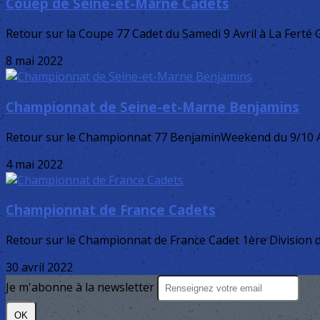
Couep de Seine-et-Marne Cadets
Retour sur la Coupe 77 Cadet du Samedi 9 Avril à La Ferté Gaucher
8 mai 2022
Championnat de Seine-et-Marne Benjamins
Retour sur le Championnat 77 BenjaminWeekend du 9/10 Avr
4 mai 2022
Championnat de France Cadets
Retour sur le Championnat de France Cadet 1ère Division du 2
30 avril 2022
Je m'abonne à la newsletter
OK