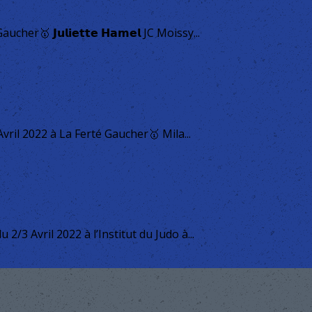
🥇 𝗝𝘂𝗹𝗶𝗲𝘁𝘁𝗲 𝗛𝗮𝗺𝗲𝗹 JC Moissy...
il 2022 à La Ferté Gaucher🥇 Mila...
/3 Avril 2022 à l’Institut du Judo à...