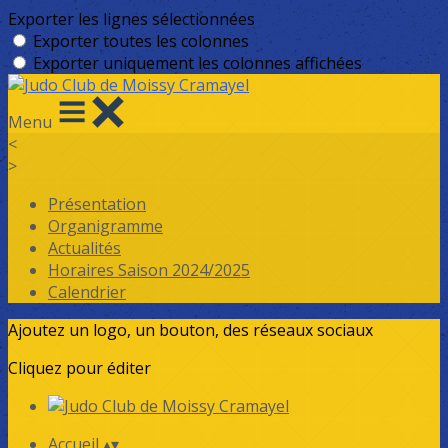
Exporter les lignes sélectionnées
Exporter toutes les colonnes
Exporter uniquement les colonnes affichées
Menu
<
>
Présentation
Organigramme
Actualités
Horaires Saison 2024/2025
Calendrier
Ajoutez un logo, un bouton, des réseaux sociaux
Cliquez pour éditer
Accueil
▴
▾