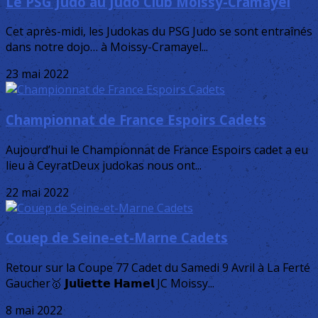
Le PSG Judo au Judo Club Moissy-Cramayel
Cet après-midi, les Judokas du PSG Judo se sont entraînés
dans notre dojo… à Moissy-Cramayel...
23 mai 2022
Championnat de France Espoirs Cadets
Aujourd’hui le Championnat de France Espoirs cadet a eu
lieu à CeyratDeux judokas nous ont...
22 mai 2022
Couep de Seine-et-Marne Cadets
Retour sur la Coupe 77 Cadet du Samedi 9 Avril à La Ferté
Gaucher🥇 𝗝𝘂𝗹𝗶𝗲𝘁𝘁𝗲 𝗛𝗮𝗺𝗲𝗹 JC Moissy...
8 mai 2022