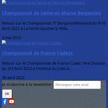
Championnat de Seine-et-Marne Benjamins
Retour sur le Championnat 77 BenjaminWeekend du 9/10
Avril 2022 à La Ferté Gaucher🥇 Mila...
4 mai 2022
Championnat de France Cadets
Retour sur le Championnat de France Cadet 1ère Division
du 2/3 Avril 2022 à l’Institut du Judo à...
30 avril 2022
Je m'abonne à la newsletter
OK