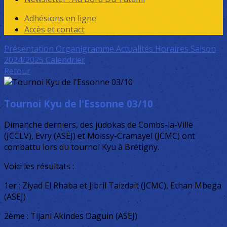
Adhésions en ligne
Accès et contact
Présentation
Organigramme
Actualités
Horaires Saison
2024/2025
Calendrier
Retour
Tournoi Kyu de l'Essonne 03/10
Dimanche derniers, des judokas de Combs-la-Ville
(JCCLV), Evry (ASEJ) et Moissy-Cramayel (JCMC) ont
combattu lors du tournoi Kyu à Brétigny.
Voici les résultats :
1er : Ziyad El Rhaba et Jibril Taizdaït (JCMC), Ethan Mbega
(ASEJ)
2ème : Tijani Akindes Daguin (ASEJ)