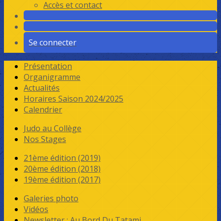
Accès et contact
Se connecter
Présentation
Organigramme
Actualités
Horaires Saison 2024/2025
Calendrier
Judo au Collège
Nos Stages
21ème édition (2019)
20ème édition (2018)
19ème édition (2017)
Galeries photo
Vidéos
Newsletter : Au Bord Du Tatami