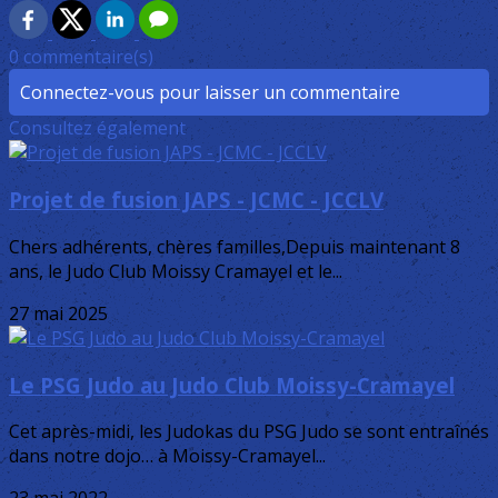
0 commentaire(s)
Connectez-vous pour laisser un commentaire
Consultez également
Projet de fusion JAPS - JCMC - JCCLV
Chers adhérents, chères familles,Depuis maintenant 8
ans, le Judo Club Moissy Cramayel et le...
27 mai 2025
Le PSG Judo au Judo Club Moissy-Cramayel
Cet après-midi, les Judokas du PSG Judo se sont entraînés
dans notre dojo… à Moissy-Cramayel...