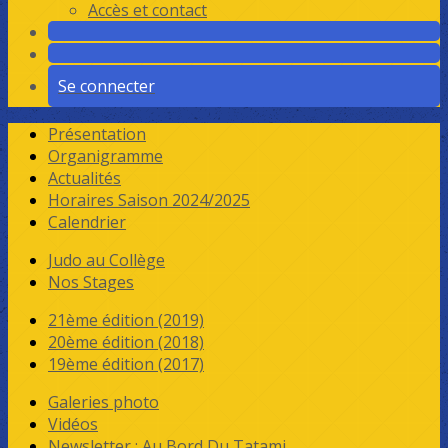
Accès et contact
Se connecter
Présentation
Organigramme
Actualités
Horaires Saison 2024/2025
Calendrier
Judo au Collège
Nos Stages
21ème édition (2019)
20ème édition (2018)
19ème édition (2017)
Galeries photo
Vidéos
Newsletter : Au Bord Du Tatami