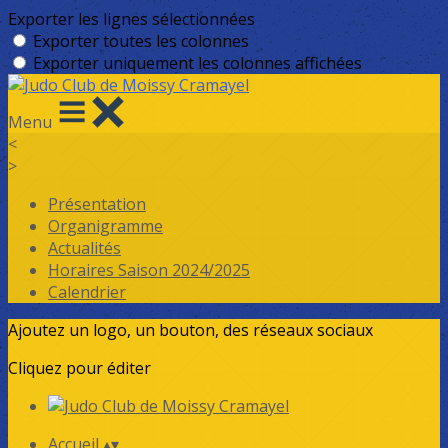
Exporter les lignes sélectionnées
Exporter toutes les colonnes
Exporter uniquement les colonnes affichées
Menu
<
>
Présentation
Organigramme
Actualités
Horaires Saison 2024/2025
Calendrier
Ajoutez un logo, un bouton, des réseaux sociaux
Cliquez pour éditer
Accueil
▴
▾