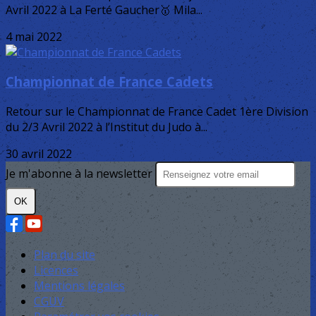
Avril 2022 à La Ferté Gaucher🥇 Mila...
4 mai 2022
Championnat de France Cadets
Retour sur le Championnat de France Cadet 1ère Division
du 2/3 Avril 2022 à l’Institut du Judo à...
30 avril 2022
Je m'abonne à la newsletter
OK
Plan du site
Licences
Mentions légales
CGUV