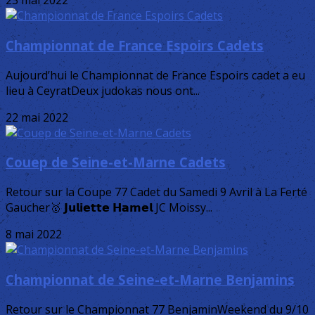
23 mai 2022
Championnat de France Espoirs Cadets
Aujourd’hui le Championnat de France Espoirs cadet a eu
lieu à CeyratDeux judokas nous ont...
22 mai 2022
Couep de Seine-et-Marne Cadets
Retour sur la Coupe 77 Cadet du Samedi 9 Avril à La Ferté
Gaucher🥇 𝗝𝘂𝗹𝗶𝗲𝘁𝘁𝗲 𝗛𝗮𝗺𝗲𝗹 JC Moissy...
8 mai 2022
Championnat de Seine-et-Marne Benjamins
Retour sur le Championnat 77 BenjaminWeekend du 9/10