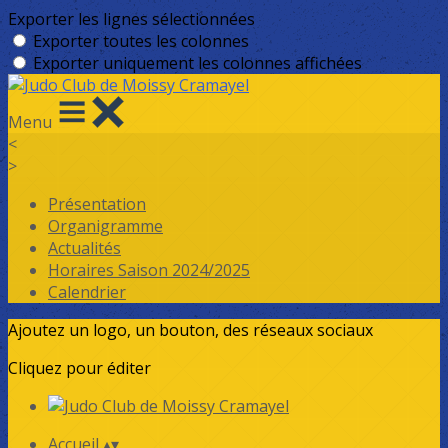
Exporter les lignes sélectionnées
Exporter toutes les colonnes
Exporter uniquement les colonnes affichées
Menu
<
>
Présentation
Organigramme
Actualités
Horaires Saison 2024/2025
Calendrier
Ajoutez un logo, un bouton, des réseaux sociaux
Cliquez pour éditer
Accueil
▴
▾