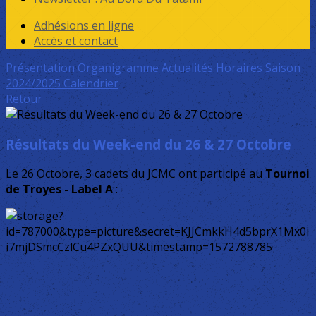
Adhésions en ligne
Accès et contact
Présentation
Organigramme
Actualités
Horaires Saison
2024/2025
Calendrier
Retour
Résultats du Week-end du 26 & 27 Octobre
Le 26 Octobre, 3 cadets du JCMC ont participé au
Tournoi
de Troyes - Label A
: