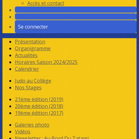
Accès et contact
Se connecter
Présentation
Organigramme
Actualités
Horaires Saison 2024/2025
Calendrier
Judo au Collège
Nos Stages
21ème édition (2019)
20ème édition (2018)
19ème édition (2017)
Galeries photo
Vidéos
Newsletter : Au Bord Du Tatami