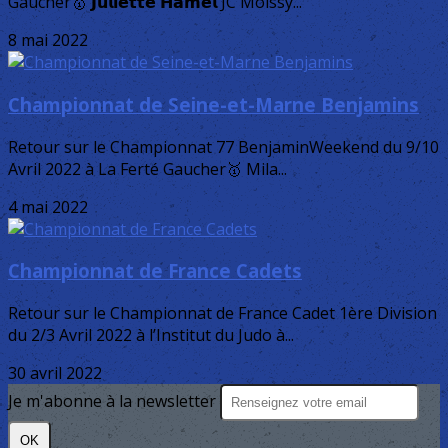
Gaucher🥇 𝗝𝘂𝗹𝗶𝗲𝘁𝘁𝗲 𝗛𝗮𝗺𝗲𝗹 JC Moissy...
8 mai 2022
Championnat de Seine-et-Marne Benjamins
Retour sur le Championnat 77 BenjaminWeekend du 9/10
Avril 2022 à La Ferté Gaucher🥇 Mila...
4 mai 2022
Championnat de France Cadets
Retour sur le Championnat de France Cadet 1ère Division
du 2/3 Avril 2022 à l’Institut du Judo à...
30 avril 2022
Je m'abonne à la newsletter
OK