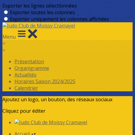
Exporter les lignes sélectionnées
Exporter toutes les colonnes
Exporter uniquement les colonnes affichées
Menu
<
>
Présentation
Organigramme
Actualités
Horaires Saison 2024/2025
Calendrier
Ajoutez un logo, un bouton, des réseaux sociaux
Cliquez pour éditer
Accueil
▴
▾