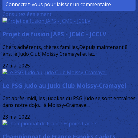
Connectez-vous pour laisser un commentaire
Consultez également
Projet de fusion JAPS - JCMC - JCCLV
Chers adhérents, chères familles,Depuis maintenant 8
ans, le Judo Club Moissy Cramayel et le...
27 mai 2025
Le PSG Judo au Judo Club Moissy-Cramayel
Cet après-midi, les Judokas du PSG Judo se sont entraînés
dans notre dojo… à Moissy-Cramayel...
23 mai 2022
Championnat de France Espoirs Cadets