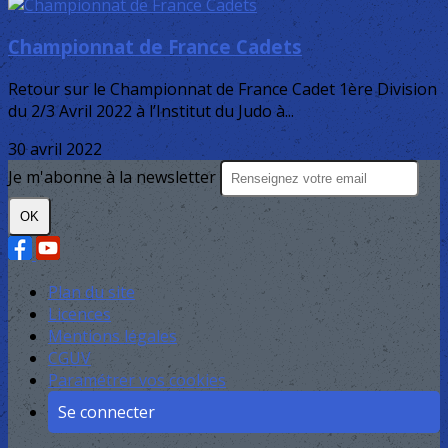
Championnat de France Cadets
Retour sur le Championnat de France Cadet 1ère Division
du 2/3 Avril 2022 à l’Institut du Judo à...
30 avril 2022
Je m'abonne à la newsletter
OK
Plan du site
Licences
Mentions légales
CGUV
Paramétrer vos cookies
Se connecter