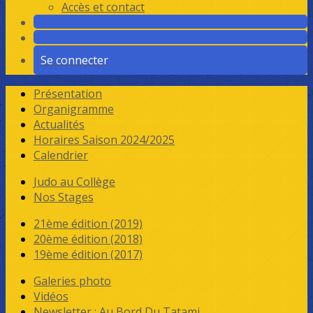
Accès et contact
Se connecter
Présentation
Organigramme
Actualités
Horaires Saison 2024/2025
Calendrier
Judo au Collège
Nos Stages
21ème édition (2019)
20ème édition (2018)
19ème édition (2017)
Galeries photo
Vidéos
Newsletter : Au Bord Du Tatami