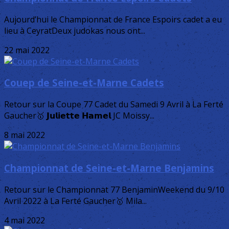
Aujourd’hui le Championnat de France Espoirs cadet a eu
lieu à CeyratDeux judokas nous ont...
22 mai 2022
Couep de Seine-et-Marne Cadets
Retour sur la Coupe 77 Cadet du Samedi 9 Avril à La Ferté
Gaucher🥇 𝗝𝘂𝗹𝗶𝗲𝘁𝘁𝗲 𝗛𝗮𝗺𝗲𝗹 JC Moissy...
8 mai 2022
Championnat de Seine-et-Marne Benjamins
Retour sur le Championnat 77 BenjaminWeekend du 9/10
Avril 2022 à La Ferté Gaucher🥇 Mila...
4 mai 2022