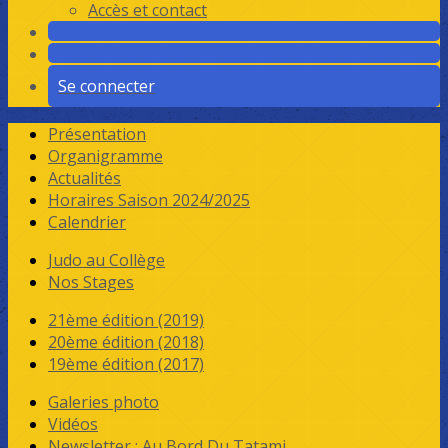
Accès et contact
Se connecter
Présentation
Organigramme
Actualités
Horaires Saison 2024/2025
Calendrier
Judo au Collège
Nos Stages
21ème édition (2019)
20ème édition (2018)
19ème édition (2017)
Galeries photo
Vidéos
Newsletter : Au Bord Du Tatami