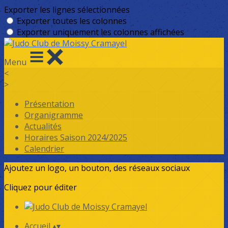
Exporter les lignes sélectionnées
Exporter toutes les colonnes
Exporter uniquement les colonnes affichées
Menu
<
>
Présentation
Organigramme
Actualités
Horaires Saison 2024/2025
Calendrier
Ajoutez un logo, un bouton, des réseaux sociaux
Cliquez pour éditer
Accueil
▴
▾