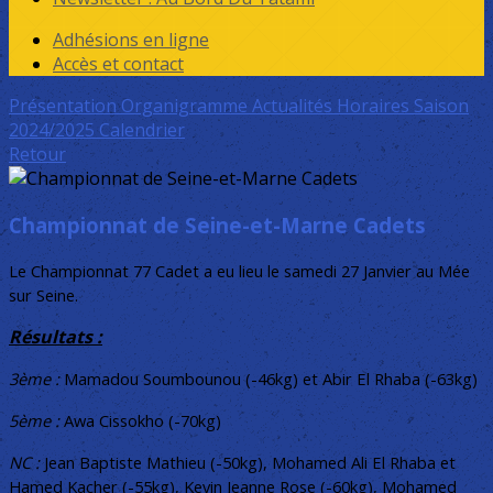
Adhésions en ligne
Accès et contact
Présentation
Organigramme
Actualités
Horaires Saison
2024/2025
Calendrier
Retour
Championnat de Seine-et-Marne Cadets
Le Championnat 77 Cadet a eu lieu le samedi 27 Janvier au Mée
sur Seine.
Résultats :
3ème :
Mamadou Soumbounou (-46kg) et Abir El Rhaba (-63kg)
5ème :
Awa Cissokho (-70kg)
NC :
Jean Baptiste Mathieu (-50kg), Mohamed Ali El Rhaba et
Hamed Kacher (-55kg), Kevin Jeanne Rose (-60kg), Mohamed