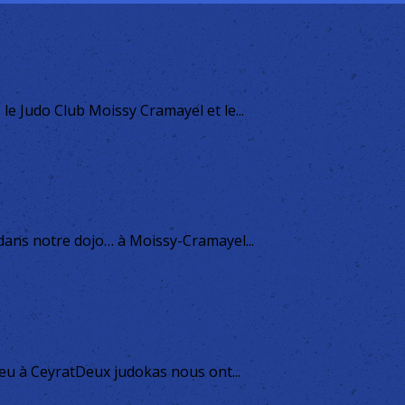
le Judo Club Moissy Cramayel et le...
 dans notre dojo… à Moissy-Cramayel...
ieu à CeyratDeux judokas nous ont...