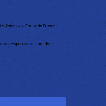
des 2emes à la Coupe de France.
ories respectives et sont donc