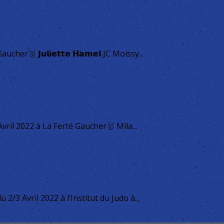
🥇 𝗝𝘂𝗹𝗶𝗲𝘁𝘁𝗲 𝗛𝗮𝗺𝗲𝗹 JC Moissy...
il 2022 à La Ferté Gaucher🥇 Mila...
/3 Avril 2022 à l’Institut du Judo à...