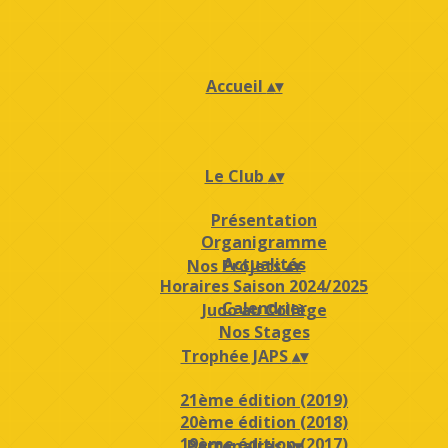
Accueil
▴
▾
Le Club
▴
▾
Présentation
Organigramme
Actualités
Nos Projets
▴
▾
Horaires Saison 2024/2025
Calendrier
Judo au Collège
Nos Stages
Trophée JAPS
▴
▾
21ème édition (2019)
20ème édition (2018)
19ème édition (2017)
Partenaires
▴
▾