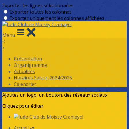
Exporter les lignes sélectionnées
Exporter toutes les colonnes
Exporter uniquement les colonnes affichées
Menu
<
>
Présentation
Organigramme
Actualités
Horaires Saison 2024/2025
Calendrier
Ajoutez un logo, un bouton, des réseaux sociaux
Cliquez pour éditer
Accueil
▴
▾