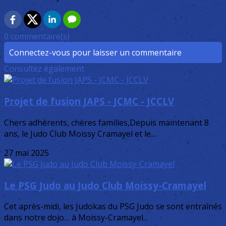
0 commentaire(s)
Connectez-vous pour laisser un commentaire
Consultez également
Projet de fusion JAPS - JCMC - JCCLV
Chers adhérents, chères familles,Depuis maintenant 8
ans, le Judo Club Moissy Cramayel et le...
27 mai 2025
Le PSG Judo au Judo Club Moissy-Cramayel
Cet après-midi, les Judokas du PSG Judo se sont entraînés
dans notre dojo… à Moissy-Cramayel...