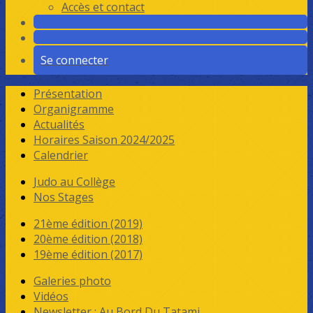
Accès et contact
Se connecter
Présentation
Organigramme
Actualités
Horaires Saison 2024/2025
Calendrier
Judo au Collège
Nos Stages
21ème édition (2019)
20ème édition (2018)
19ème édition (2017)
Galeries photo
Vidéos
Newsletter : Au Bord Du Tatami