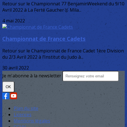
Retour sur le Championnat 77 BenjaminWeekend du 9/10
Avril 2022 à La Ferté Gaucher🥇 Mila...
4 mai 2022
Championnat de France Cadets
Retour sur le Championnat de France Cadet 1ère Division
du 2/3 Avril 2022 à l’Institut du Judo à...
30 avril 2022
Je m'abonne à la newsletter
OK
Plan du site
Licences
Mentions légales