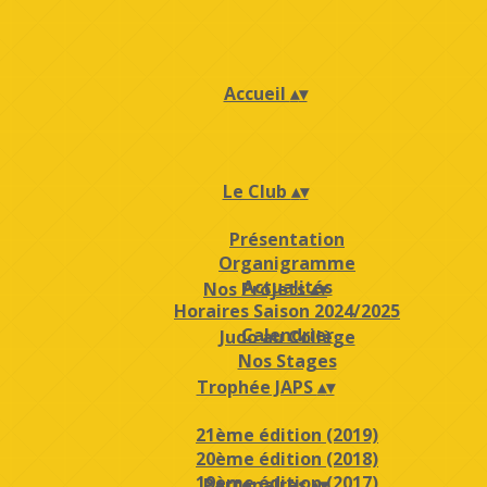
Accueil
▴
▾
Le Club
▴
▾
Présentation
Organigramme
Actualités
Nos Projets
▴
▾
Horaires Saison 2024/2025
Calendrier
Judo au Collège
Nos Stages
Trophée JAPS
▴
▾
21ème édition (2019)
20ème édition (2018)
19ème édition (2017)
Partenaires
▴
▾