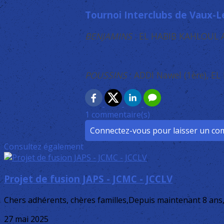
Tournoi Interclubs de Vaux-L
BENJAMINS
: EL HABIB KAHLOUL 
POUSSINS
: ADDI Nawel (1ère), EL
1 commentaire(s)
Connectez-vous pour laisser un c
Consultez également
Projet de fusion JAPS - JCMC - JCCLV
Chers adhérents, chères familles,Depuis maintenant 8 ans, 
27 mai 2025