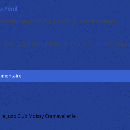
e-Pénil
Ahmed (1er), FRANQUET-CLAUDE Valérien (2ème)
 RHABA Ziyad (1er), D’ANGELO Evan (1er), EL IDRISSI Ily
ommentaire
le Judo Club Moissy Cramayel et le...