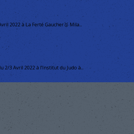
il 2022 à La Ferté Gaucher🥇 Mila...
/3 Avril 2022 à l’Institut du Judo à...