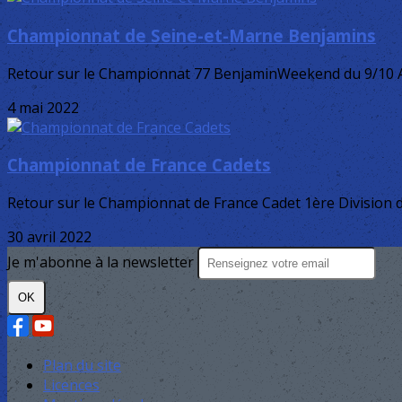
Championnat de Seine-et-Marne Benjamins
Retour sur le Championnat 77 BenjaminWeekend du 9/10 Avr
4 mai 2022
Championnat de France Cadets
Retour sur le Championnat de France Cadet 1ère Division du 2
30 avril 2022
Je m'abonne à la newsletter
OK
Plan du site
Licences