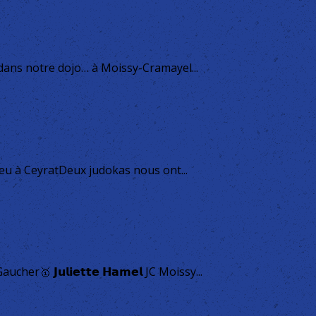
 dans notre dojo… à Moissy-Cramayel...
ieu à CeyratDeux judokas nous ont...
🥇 𝗝𝘂𝗹𝗶𝗲𝘁𝘁𝗲 𝗛𝗮𝗺𝗲𝗹 JC Moissy...