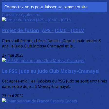
Connectez-vous pour laisser un commentaire
Consultez également
Projet de fusion JAPS - JCMC - JCCLV
Chers adhérents, chères familles,Depuis maintenant 8
ans, le Judo Club Moissy Cramayel et le...
27 mai 2025
Le PSG Judo au Judo Club Moissy-Cramayel
Cet après-midi, les Judokas du PSG Judo se sont entraînés
dans notre dojo… à Moissy-Cramayel...
23 mai 2022