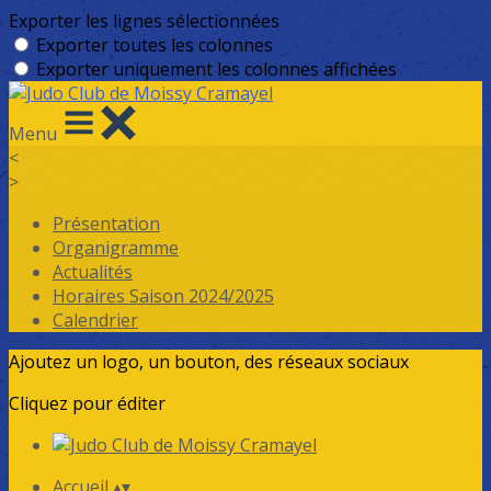
Exporter les lignes sélectionnées
Exporter toutes les colonnes
Exporter uniquement les colonnes affichées
Menu
<
>
Présentation
Organigramme
Actualités
Horaires Saison 2024/2025
Calendrier
Ajoutez un logo, un bouton, des réseaux sociaux
Cliquez pour éditer
Accueil
▴
▾