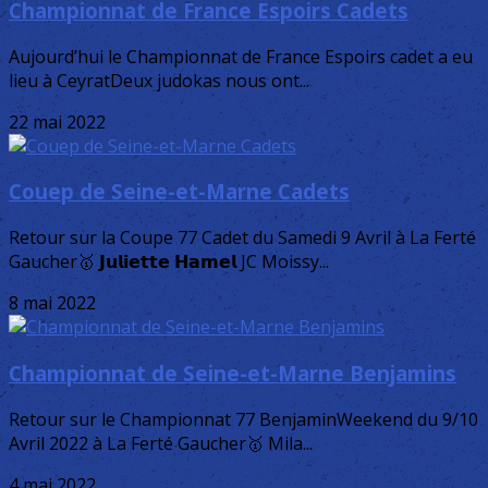
Championnat de France Espoirs Cadets
Aujourd’hui le Championnat de France Espoirs cadet a eu
lieu à CeyratDeux judokas nous ont...
22 mai 2022
Couep de Seine-et-Marne Cadets
Retour sur la Coupe 77 Cadet du Samedi 9 Avril à La Ferté
Gaucher🥇 𝗝𝘂𝗹𝗶𝗲𝘁𝘁𝗲 𝗛𝗮𝗺𝗲𝗹 JC Moissy...
8 mai 2022
Championnat de Seine-et-Marne Benjamins
Retour sur le Championnat 77 BenjaminWeekend du 9/10
Avril 2022 à La Ferté Gaucher🥇 Mila...
4 mai 2022