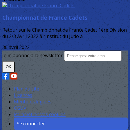
Championnat de France Cadets
Retour sur le Championnat de France Cadet 1ère Division
du 2/3 Avril 2022 à l’Institut du Judo à...
30 avril 2022
Je m'abonne à la newsletter
OK
Plan du site
Licences
Mentions légales
CGUV
Paramétrer vos cookies
Se connecter