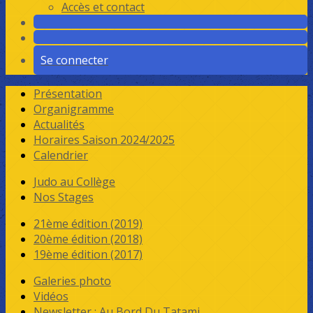
Accès et contact
Se connecter
Présentation
Organigramme
Actualités
Horaires Saison 2024/2025
Calendrier
Judo au Collège
Nos Stages
21ème édition (2019)
20ème édition (2018)
19ème édition (2017)
Galeries photo
Vidéos
Newsletter : Au Bord Du Tatami