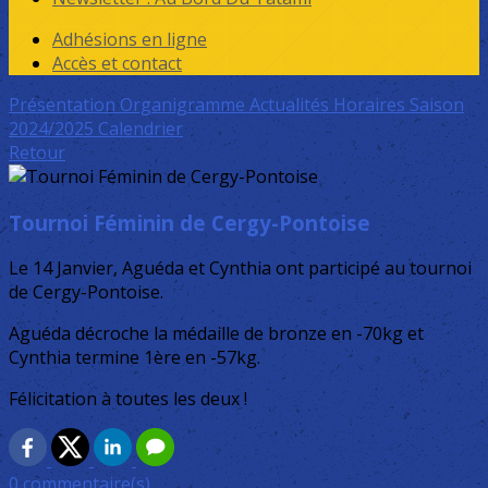
Adhésions en ligne
Accès et contact
Présentation
Organigramme
Actualités
Horaires Saison
2024/2025
Calendrier
Retour
Tournoi Féminin de Cergy-Pontoise
Le 14 Janvier, Aguéda et Cynthia ont participé au tournoi
de Cergy-Pontoise.
Aguéda décroche la médaille de bronze en -70kg et
Cynthia termine 1ère en -57kg.
Félicitation à toutes les deux !
0 commentaire(s)