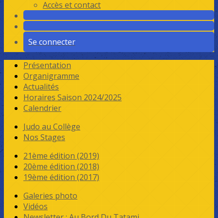
Accès et contact
Se connecter
Présentation
Organigramme
Actualités
Horaires Saison 2024/2025
Calendrier
Judo au Collège
Nos Stages
21ème édition (2019)
20ème édition (2018)
19ème édition (2017)
Galeries photo
Vidéos
Newsletter : Au Bord Du Tatami