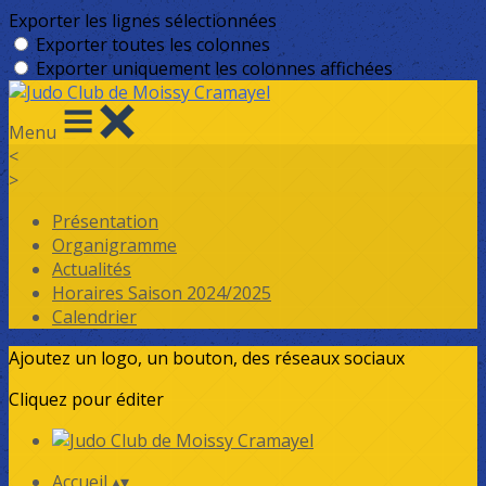
Exporter les lignes sélectionnées
Exporter toutes les colonnes
Exporter uniquement les colonnes affichées
Menu
<
>
Présentation
Organigramme
Actualités
Horaires Saison 2024/2025
Calendrier
Ajoutez un logo, un bouton, des réseaux sociaux
Cliquez pour éditer
Accueil
▴
▾