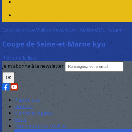
Galeries photo
Vidéos
Newsletter : Au Bord Du Tatami
Coupe de Seine-et-Marne kyu
Retour à la liste
Je m'abonne à la newsletter
OK
Plan du site
Licences
Mentions légales
CGUV
Paramétrer vos cookies