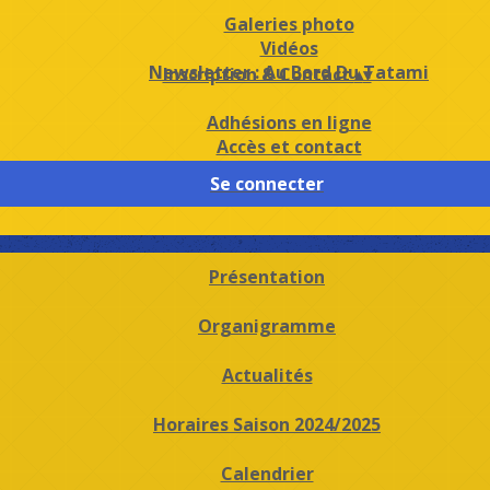
Galeries photo
Vidéos
Newsletter : Au Bord Du Tatami
Inscription & Contact
▴
▾
Adhésions en ligne
Accès et contact
Se connecter
Présentation
Organigramme
Actualités
Horaires Saison 2024/2025
Calendrier