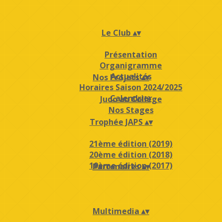
Le Club
▴
▾
Présentation
Organigramme
Actualités
Nos Projets
▴
▾
Horaires Saison 2024/2025
Calendrier
Judo au Collège
Nos Stages
Trophée JAPS
▴
▾
21ème édition (2019)
20ème édition (2018)
19ème édition (2017)
Partenaires
▴
▾
Multimedia
▴
▾