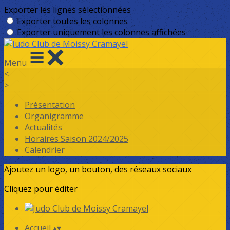
Exporter les lignes sélectionnées
Exporter toutes les colonnes
Exporter uniquement les colonnes affichées
Menu
<
>
Présentation
Organigramme
Actualités
Horaires Saison 2024/2025
Calendrier
Ajoutez un logo, un bouton, des réseaux sociaux
Cliquez pour éditer
Accueil
▴
▾