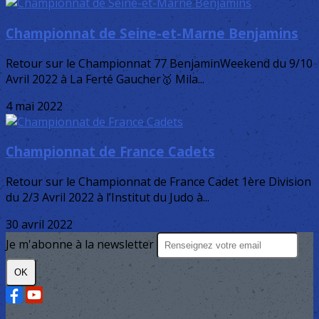
Championnat de Seine-et-Marne Benjamins
Retour sur le Championnat 77 BenjaminWeekend du 9/10
Avril 2022 à La Ferté Gaucher🥇 Mila...
4 mai 2022
Championnat de France Cadets
Retour sur le Championnat de France Cadet 1ère Division
du 2/3 Avril 2022 à l’Institut du Judo à...
30 avril 2022
Je m'abonne à la newsletter
OK