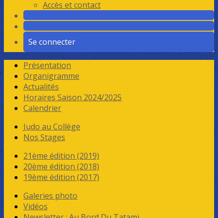
Accès et contact
Se connecter
Présentation
Organigramme
Actualités
Horaires Saison 2024/2025
Calendrier
Judo au Collège
Nos Stages
21ème édition (2019)
20ème édition (2018)
19ème édition (2017)
Galeries photo
Vidéos
Newsletter : Au Bord Du Tatami