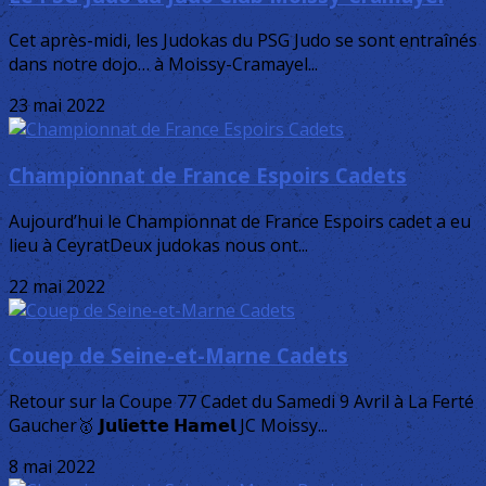
Cet après-midi, les Judokas du PSG Judo se sont entraînés
dans notre dojo… à Moissy-Cramayel...
23 mai 2022
Championnat de France Espoirs Cadets
Aujourd’hui le Championnat de France Espoirs cadet a eu
lieu à CeyratDeux judokas nous ont...
22 mai 2022
Couep de Seine-et-Marne Cadets
Retour sur la Coupe 77 Cadet du Samedi 9 Avril à La Ferté
Gaucher🥇 𝗝𝘂𝗹𝗶𝗲𝘁𝘁𝗲 𝗛𝗮𝗺𝗲𝗹 JC Moissy...
8 mai 2022