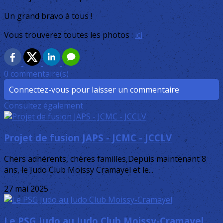
Un grand bravo à tous !
Vous trouverez toutes les photos :
ici
.
0 commentaire(s)
Connectez-vous pour laisser un commentaire
Consultez également
Projet de fusion JAPS - JCMC - JCCLV
Chers adhérents, chères familles,Depuis maintenant 8
ans, le Judo Club Moissy Cramayel et le...
27 mai 2025
Le PSG Judo au Judo Club Moissy-Cramayel