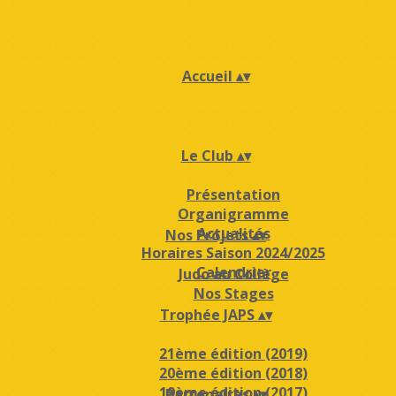
Accueil
▴
▾
Le Club
▴
▾
Présentation
Organigramme
Actualités
Nos Projets
▴
▾
Horaires Saison 2024/2025
Calendrier
Judo au Collège
Nos Stages
Trophée JAPS
▴
▾
21ème édition (2019)
20ème édition (2018)
19ème édition (2017)
Partenaires
▴
▾