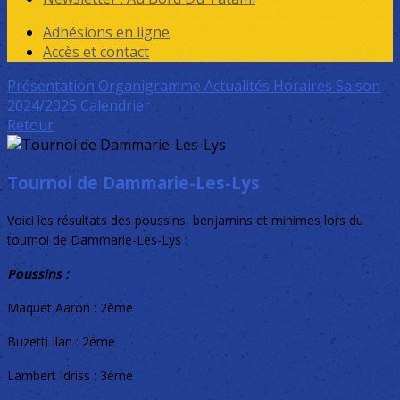
Adhésions en ligne
Accès et contact
Présentation
Organigramme
Actualités
Horaires Saison
2024/2025
Calendrier
Retour
Tournoi de Dammarie-Les-Lys
Voici les résultats des poussins, benjamins et minimes lors du
tournoi de Dammarie-Les-Lys :
Poussins :
Maquet Aaron : 2ème
Buzetti Ilan : 2ème
Lambert Idriss : 3ème