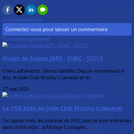
0 commentaire(s)
Connectez-vous pour laisser un commentaire
Consultez également
Projet de fusion JAPS - JCMC - JCCLV
Chers adhérents, chères familles,Depuis maintenant 8
ans, le Judo Club Moissy Cramayel et le...
27 mai 2025
Le PSG Judo au Judo Club Moissy-Cramayel
Cet après-midi, les Judokas du PSG Judo se sont entraînés
dans notre dojo… à Moissy-Cramayel...