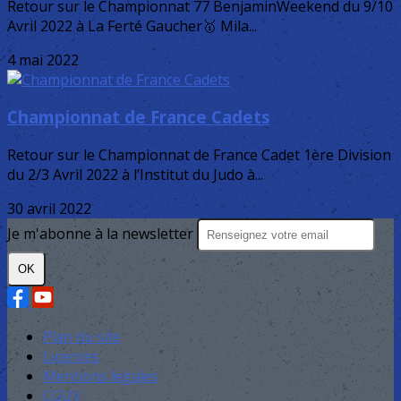
Retour sur le Championnat 77 BenjaminWeekend du 9/10
Avril 2022 à La Ferté Gaucher🥇 Mila...
4 mai 2022
Championnat de France Cadets
Retour sur le Championnat de France Cadet 1ère Division
du 2/3 Avril 2022 à l’Institut du Judo à...
30 avril 2022
Je m'abonne à la newsletter
OK
Plan du site
Licences
Mentions légales
CGUV