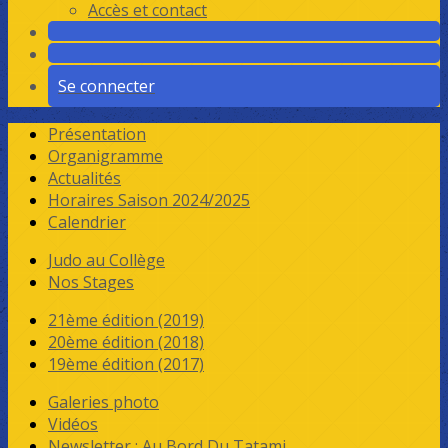
Accès et contact
Se connecter
Présentation
Organigramme
Actualités
Horaires Saison 2024/2025
Calendrier
Judo au Collège
Nos Stages
21ème édition (2019)
20ème édition (2018)
19ème édition (2017)
Galeries photo
Vidéos
Newsletter : Au Bord Du Tatami