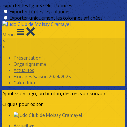
Exporter les lignes sélectionnées
Exporter toutes les colonnes
Exporter uniquement les colonnes affichées
Menu
<
>
Présentation
Organigramme
Actualités
Horaires Saison 2024/2025
Calendrier
Ajoutez un logo, un bouton, des réseaux sociaux
Cliquez pour éditer
Accueil
▴
▾